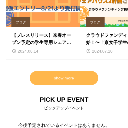
ブログ
ブログ
【プレスリリース】来春オー
クラウドファンディ
プン予定の学生専用シェアハ
始！〜上京女子学生
ウス 入居仮エントリー 8/21よ
シェアハウス「ハピ
2024.08.14
2024.07.10
り受付開始
２軒目を創りたい〜
show more
PICK UP EVENT
ピックアップイベント
今後予定されているイベントはありません。