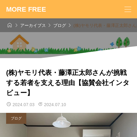
MORE FREE




アーカイブス
ブログ
(株)ヤモリ代表・藤澤正太郎さ
(株)ヤモリ代表・藤澤正太郎さんが挑戦
する若者を支える理由【協賛会社インタ
ビュー】
2024.07.03
2024.07.10
ブログ