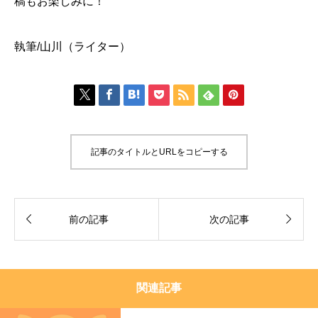
稿もお楽しみに！
執筆/山川（ライター）







記事のタイトルとURLをコピーする


前の記事
次の記事
関連記事