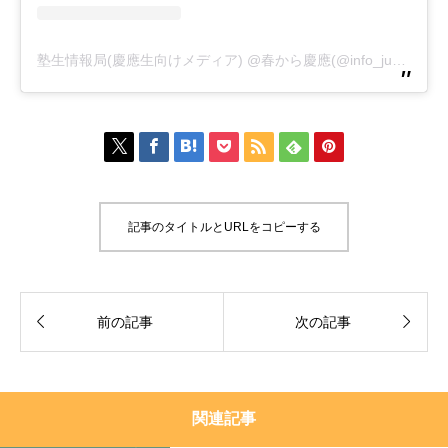
塾生情報局(慶應生向けメディア) @春から慶應(@info_jukusei)がシェアした投稿







記事のタイトルとURLをコピーする


前の記事
次の記事
関連記事